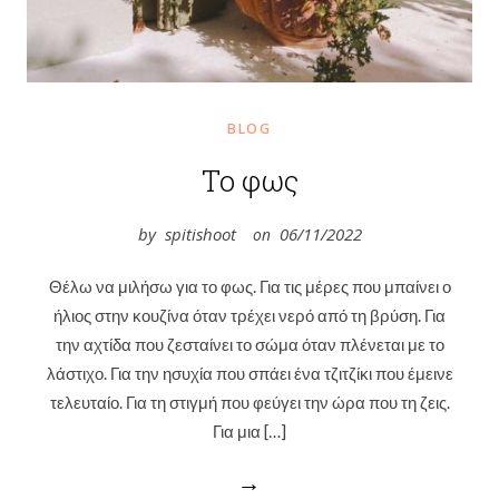
BLOG
Το φως
by
spitishoot
06/11/2022
on
Θέλω να μιλήσω για το φως. Για τις μέρες που μπαίνει ο
ήλιος στην κουζίνα όταν τρέχει νερό από τη βρύση. Για
την αχτίδα που ζεσταίνει το σώμα όταν πλένεται με το
λάστιχο. Για την ησυχία που σπάει ένα τζιτζίκι που έμεινε
τελευταίο. Για τη στιγμή που φεύγει την ώρα που τη ζεις.
Για μια […]
→